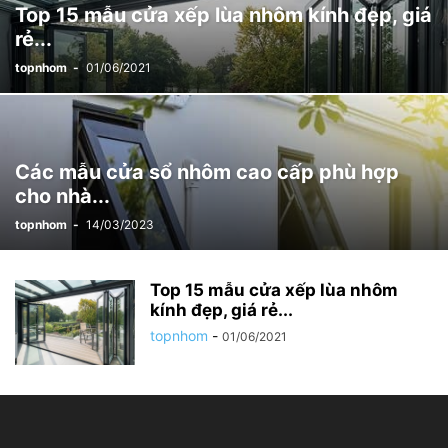
Top 15 mẫu cửa xếp lùa nhôm kính đẹp, giá
rẻ...
topnhom
-
01/06/2021
Các mẫu cửa sổ nhôm cao cấp phù hợp
cho nhà...
topnhom
-
14/03/2023
Top 15 mẫu cửa xếp lùa nhôm
kính đẹp, giá rẻ...
topnhom
-
01/06/2021