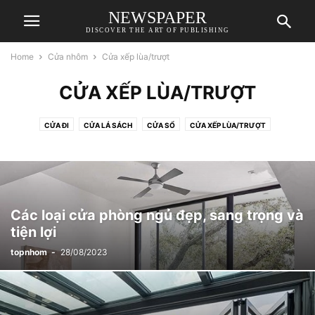
NEWSPAPER
DISCOVER THE ART OF PUBLISHING
Home
Cửa nhôm
Cửa xếp lùa/trượt
CỬA XẾP LÙA/TRƯỢT
CỬA ĐI
CỬA LÁ SÁCH
CỬA SỔ
CỬA XẾP LÙA/TRƯỢT
Các loại cửa phòng ngủ đẹp, sang trọng và
tiện lợi
topnhom
-
28/08/2023