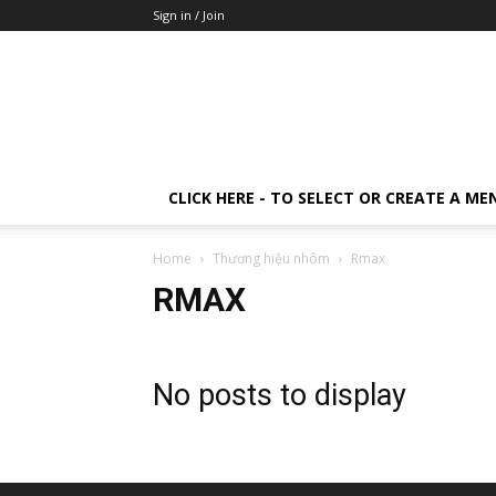
Sign in / Join
CLICK HERE - TO SELECT OR CREATE A ME
Home
Thương hiệu nhôm
Rmax
RMAX
No posts to display