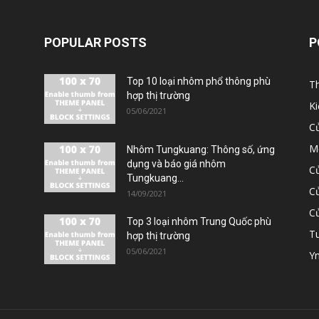
POPULAR POSTS
P
Top 10 loại nhôm phổ thông phù
T
hợp thị trường
K
05/06/2021
C
M
Nhôm Tungkuang: Thông số, ứng
dụng và báo giá nhôm
Cử
Tungkuang...
Cử
14/09/2021
C
Top 3 loại nhôm Trung Quốc phù
T
hợp thị trường
05/06/2021
Y