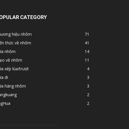
OPULAR CATEGORY
hương hiệu nhôm
71
iến thức về nhôm
41
ửa nhôm
14
ẹo về nhôm
11
a xếp lùa/trượt
4
a đi
3
ửa hàng nhôm
3
ungkuang
2
ngHua
2